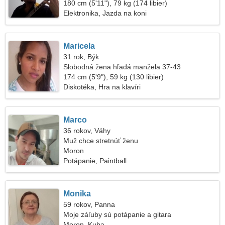
180 cm (5'11"), 79 kg (174 libier)
Elektronika, Jazda na koni
Maricela
31 rok, Býk
Slobodná žena hľadá manžela 37-43
174 cm (5'9"), 59 kg (130 libier)
Diskotéka, Hra na klavíri
Marco
36 rokov, Váhy
Muž chce stretnúť ženu
Moron
Potápanie, Paintball
Monika
59 rokov, Panna
Moje záľuby sú potápanie a gitara
Moron, Kuba