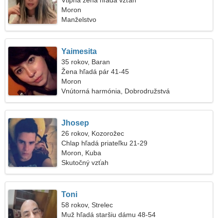
Vtipná žena hľadá vzťah
Moron
Manželstvo
Yaimesita
35 rokov, Baran
Žena hľadá pár 41-45
Moron
Vnútorná harmónia, Dobrodružstvá
Jhosep
26 rokov, Kozorožec
Chlap hľadá priateľku 21-29
Moron, Kuba
Skutočný vzťah
Toni
58 rokov, Strelec
Muž hľadá staršiu dámu 48-54