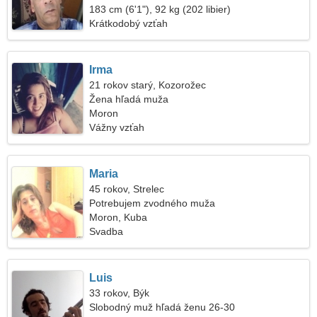
183 cm (6'1"), 92 kg (202 libier)
Krátkodobý vzťah
Irma
21 rokov starý, Kozorožec
Žena hľadá muža
Moron
Vážny vzťah
Maria
45 rokov, Strelec
Potrebujem zvodného muža
Moron, Kuba
Svadba
Luis
33 rokov, Býk
Slobodný muž hľadá ženu 26-30