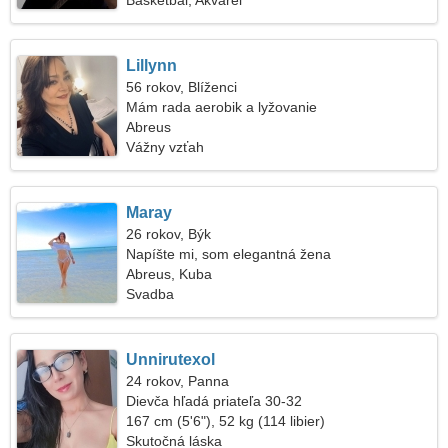
Basketbal, Akvarel
Lillynn
56 rokov, Blíženci
Mám rada aerobik a lyžovanie
Abreus
Vážny vzťah
Maray
26 rokov, Býk
Napíšte mi, som elegantná žena
Abreus, Kuba
Svadba
Unnirutexol
24 rokov, Panna
Dievča hľadá priateľa 30-32
167 cm (5'6"), 52 kg (114 libier)
Skutočná láska