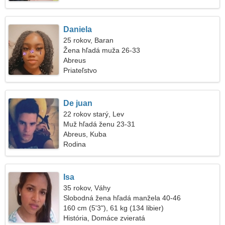
Daniela
25 rokov, Baran
Žena hľadá muža 26-33
Abreus
Priateľstvo
De juan
22 rokov starý, Lev
Muž hľadá ženu 23-31
Abreus, Kuba
Rodina
Isa
35 rokov, Váhy
Slobodná žena hľadá manžela 40-46
160 cm (5'3"), 61 kg (134 libier)
História, Domáce zvieratá