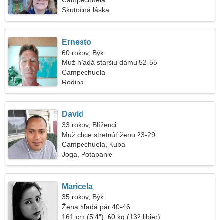
Campechuela
Skutočná láska
Ernesto
60 rokov, Býk
Muž hľadá staršiu dámu 52-55
Campechuela
Rodina
David
33 rokov, Blíženci
Muž chce stretnúť ženu 23-29
Campechuela, Kuba
Joga, Potápanie
Maricela
35 rokov, Býk
Žena hľadá pár 40-46
161 cm (5'4"), 60 kg (132 libier)