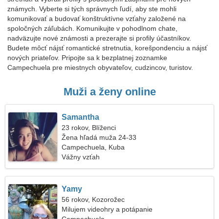
známych. Vyberte si tých správnych ľudí, aby ste mohli
komunikovať a budovať konštruktívne vzťahy založené na
spoločných záľubách. Komunikujte v pohodlnom chate,
nadväzujte nové známosti a prezerajte si profily účastníkov.
Budete môcť nájsť romantické stretnutia, korešpondenciu a nájsť
nových priateľov. Pripojte sa k bezplatnej zoznamke
Campechuela pre miestnych obyvateľov, cudzincov, turistov.
Muži a ženy online
Samantha
23 rokov, Blíženci
Žena hľadá muža 24-33
Campechuela, Kuba
Vážny vzťah
Yamy
56 rokov, Kozorožec
Milujem videohry a potápanie