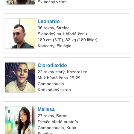
Skutočný vzťah
Leonardo
36 rokov, Strelec
Slobodný muž hľadá ženu
189 cm (6'3"), 82 kg (180 libier)
Koncerty, Biológia
Clorodiaxido
22 rokov starý, Kozorožec
Muž hľadá ženu 25-29
Campechuela
Krátkodobý vzťah
Melissa
27 rokov, Baran
Dievča hľadá priateľa
Campechuela, Kuba
Svadba