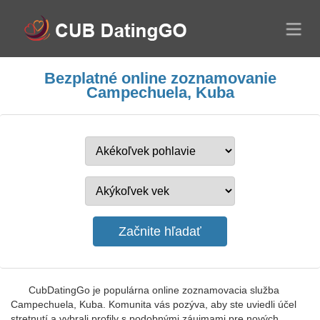
Bezplatné online zoznamovanie
Campechuela, Kuba
CubDatingGo je populárna online zoznamovacia služba
Campechuela, Kuba. Komunita vás pozýva, aby ste uviedli účel
stretnutí a vybrali profily s podobnými záujmami pre nových