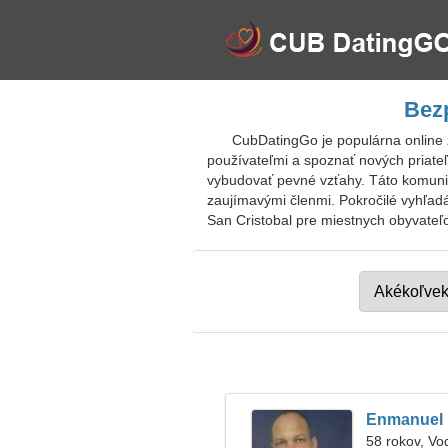
Bezp
CubDatingGo je populárna online 
používateľmi a spoznať nových priate
vybudovať pevné vzťahy. Táto komunit
zaujímavými členmi. Pokročilé vyhľa
San Cristobal pre miestnych obyvateľov
Enmanuel
58 rokov, Vo