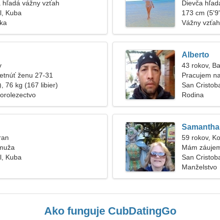
 hľadá vážny vzťah
Dievča hľadá
l, Kuba
173 cm (5'9"
ska
Vážny vzťah
Alberto
v
43 rokov, B
etnúť ženu 27-31
Pracujem na
, 76 kg (167 libier)
San Cristob
orolezectvo
Rodina
Samantha
ran
59 rokov, K
 muža
Mám záujem
l, Kuba
San Cristob
Manželstvo
Ako funguje CubDatingGo