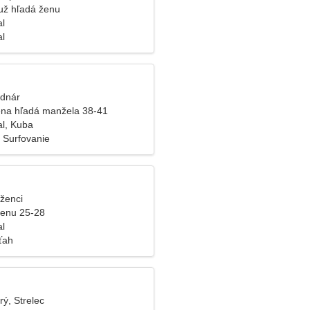
už hľadá ženu
al
al
odnár
na hľadá manžela 38-41
al, Kuba
 Surfovanie
íženci
ženu 25-28
al
ťah
rý, Strelec