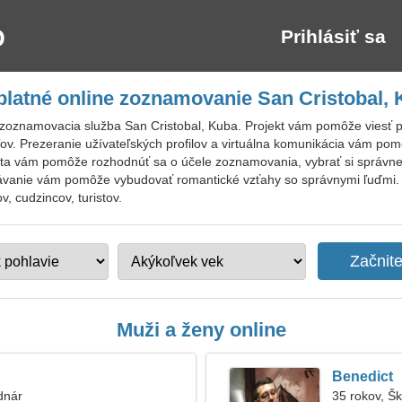
Prihlásiť sa
latné online zoznamovanie San Cristobal,
zoznamovacia služba San Cristobal, Kuba. Projekt vám pomôže viesť 
ľov. Prezeranie užívateľských profilov a virtuálna komunikácia vám po
a vám pomôže rozhodnúť sa o účele zoznamovania, vybrať si správne p
dávanie vám pomôže vybudovať romantické vzťahy so správnymi ľuďmi. 
, cudzincov, turistov.
Muži a ženy online
Benedict
dnár
35 rokov, Š