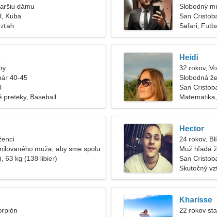
taršiu dámu
Slobodný m
l, Kuba
San Cristob
vzťah
Safari, Futb
e
Heidi
by
32 rokov, V
pár 40-45
Slobodná že
l
San Cristob
 preteky, Baseball
Matematika,
Hector
ženci
24 rokov, Bl
milovaného muža, aby sme spolu
Muž hľadá 
, 63 kg (138 libier)
San Cristob
Skutočný vz
Kharisse
orpión
22 rokov sta