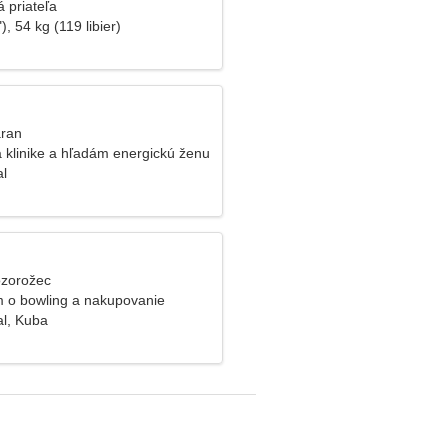
 priateľa
), 54 kg (119 libier)
aran
 klinike a hľadám energickú ženu
al
ozorožec
 o bowling a nakupovanie
al, Kuba