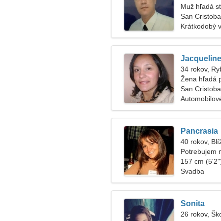
Muž hľadá s
San Cristoba
Krátkodobý 
Jacquelin
34 rokov, Ry
Žena hľadá 
San Cristoba
Automobilové
Pancrasia
40 rokov, Blí
Potrebujem 
tancovali
157 cm (5'2")
Svadba
Sonita
26 rokov, Šk