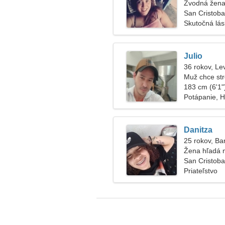
Zvodná žena
San Cristoba
Skutočná lá
Julio
36 rokov, Le
Muž chce str
183 cm (6'1")
Potápanie, H
Danitza
25 rokov, Ba
Žena hľadá
San Cristoba
Priateľstvo