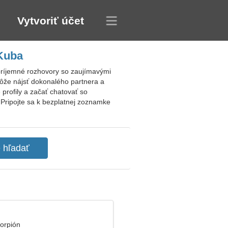
Vytvoriť účet
 Kuba
príjemné rozhovory so zaujímavými
môže nájsť dokonalého partnera a
rofily a začať chatovať so
Pripojte sa k bezplatnej zoznamke
korpión