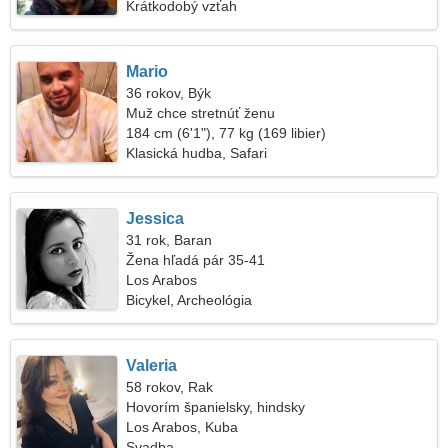
Krátkodobý vzťah
Mario
36 rokov, Býk
Muž chce stretnúť ženu
184 cm (6'1"), 77 kg (169 libier)
Klasická hudba, Safari
Jessica
31 rok, Baran
Žena hľadá pár 35-41
Los Arabos
Bicykel, Archeológia
Valeria
58 rokov, Rak
Hovorím španielsky, hindsky
Los Arabos, Kuba
Svadba