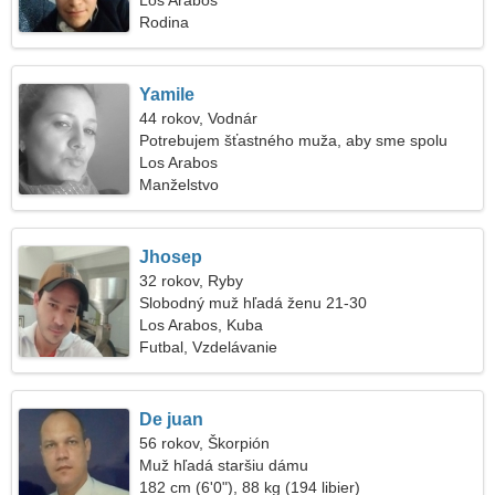
Los Arabos
Rodina
Yamile
44 rokov, Vodnár
Potrebujem šťastného muža, aby sme spolu
tancovali
Los Arabos
Manželstvo
Jhosep
32 rokov, Ryby
Slobodný muž hľadá ženu 21-30
Los Arabos, Kuba
Futbal, Vzdelávanie
De juan
56 rokov, Škorpión
Muž hľadá staršiu dámu
182 cm (6'0"), 88 kg (194 libier)