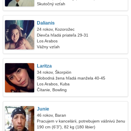
Skutočný vzťah
Dalianis
24 rokov, Kozorožec
Dievča hľadá priateľa 29-31
Los Arabos
Vážny vzťah
Laritza
34 rokov, Škorpión
Slobodná žena hľadá manžela 40-45
Los Arabos, Kuba
Čítanie, Bowling
Junie
46 rokov, Baran
Pracujem v kancelárii, potrebujem vášnivú ženu
190 cm (6'3"), 82 kg (180 libier)