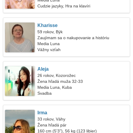
Media Luna
Cudzie jazyky, Hra na klavíri
Kharisse
59 rokov, Býk
Zaujímam sa o nakupovanie a históriu
Media Luna
Vážny vzťah
Aleja
26 rokov, Kozorožec
Žena hľadá muža 32-33
Media Luna, Kuba
Svadba
Irma
33 rokov, Váhy
Žena hľadá pár
160 cm (5'3"), 56 kg (123 libier)