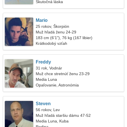
Skutočná láska
Mario
25 rokov, Škorpión
Muž hľadá ženu 24-29
183 cm (6'1"), 76 kg (167 libier)
Krátkodobý vzťah
Freddy
31 rok, Vodnár
Muž chce stretnúť ženu 23-29
Media Luna
Opaľovanie, Astronómia
Steven
56 rokov, Lev
Muž hľadá staršiu dámu 47-52
Media Luna, Kuba
Rodina