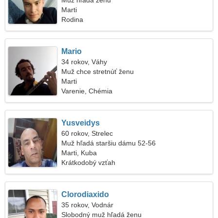
Muž hľadá ženu
Marti
Rodina
Mario
34 rokov, Váhy
Muž chce stretnúť ženu
Marti
Varenie, Chémia
Yusveidys
60 rokov, Strelec
Muž hľadá staršiu dámu 52-56
Marti, Kuba
Krátkodobý vzťah
Clorodiaxido
35 rokov, Vodnár
Slobodný muž hľadá ženu