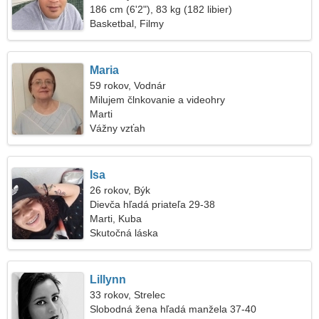
186 cm (6'2"), 83 kg (182 libier)
Basketbal, Filmy
Maria
59 rokov, Vodnár
Milujem člnkovanie a videohry
Marti
Vážny vzťah
Isa
26 rokov, Býk
Dievča hľadá priateľa 29-38
Marti, Kuba
Skutočná láska
Lillynn
33 rokov, Strelec
Slobodná žena hľadá manžela 37-40