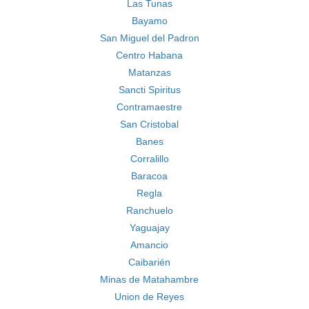
Las Tunas
Bayamo
San Miguel del Padron
Centro Habana
Matanzas
Sancti Spiritus
Contramaestre
San Cristobal
Banes
Corralillo
Baracoa
Regla
Ranchuelo
Yaguajay
Amancio
Caibarién
Minas de Matahambre
Union de Reyes