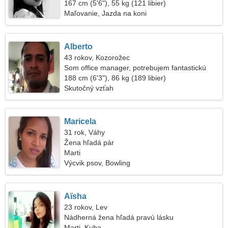
167 cm (5'6"), 55 kg (121 libier)
Maľovanie, Jazda na koni
Alberto
43 rokov, Kozorožec
Som office manager, potrebujem fantastickú
ženu
188 cm (6'3"), 86 kg (189 libier)
Skutočný vzťah
Maricela
31 rok, Váhy
Žena hľadá pár
Marti
Výcvik psov, Bowling
Aïsha
23 rokov, Lev
Nádherná žena hľadá pravú lásku
Marti, Kuba